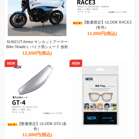
【数量限定】ULOOK RACE3
(各色）
11,000円(税込)
SUNCUT Armor サンカットアーマー
Bike Shade L バイク用シェード 放射
冷却素材 日よけ 暑さ対策
12,650円(税込)
NEW
NEW
【数量限定】ULOOK GT4 (各
色）
11,000円(税込)