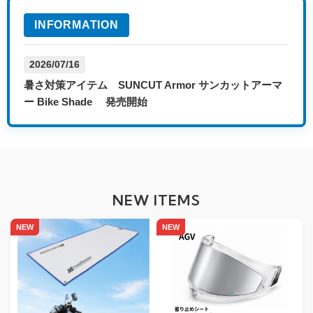
INFORMATION
2026/07/29
2026/07/16
2026/05/07
2026/02/05
2026/01/09
2025/11/17
2025/11/13
ライダー水野涼オフィシャルグッズ 販売開始
暑さ対策アイテム SUNCUT Armor サンカットアーマ
ULOOK CWR-1にミラーカラー登場！
くもり止めシートULOOK 調光EVO2新発売
新型バックブザー発売 【新保安基準 UN R165対応】義
【youtubeショート更新】 いまから対策！編〈バイク専
【youtubeショート更新】 WEB限定 ULOOKパープル×
ー Bike Shade 発売開始
務化された新基準をクリア
用ドライブレコーダーEDRseries〉
グリーン‗くもり止めシート
NEW ITEMS
NEW
NEW