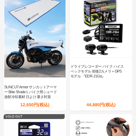
ドライブレコーダー バイク ハイス
ペックモデル 前後2カメラ＋GPS
モデル 『EDR-21Gα』
SUNCUT Armor サンカットアーマ
ー Bike Shade L バイク用シェード
放射冷却素材 日よけ 暑さ対策
12,650円(税込)
44,880円(税込)
SOLD OUT