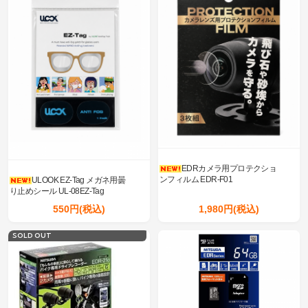
EDRカメラ用プロテクショ
ンフィルム EDR-F01
ULOOK EZ-Tag メガネ用曇
り止めシール UL-08EZ-Tag
550円(税込)
1,980円(税込)
SOLD OUT