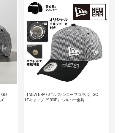
】GO
【NEW ERA×ミツバサンコーワ コラボ】GO
ンズ
LFキャップ『9200P』 シルバー金具