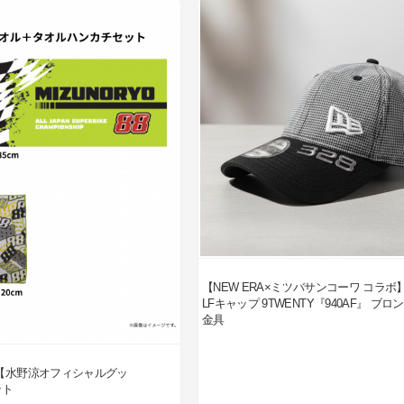
【NEW ERA×ミツバサンコーワ コラボ
LFキャップ 9TWENTY『940AF』 ブロ
金具
【水野涼オフィシャルグッ
ット