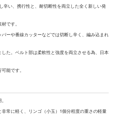
は切断し辛い、携行性と、耐切断性を両立した全く新しい発
素材です。
ッパーや番線カッターなどでは切断し辛く、編み込まれ
ました。ベルト部は柔軟性と強度を両立させる為、日本
行可能です。
用。
gと非常に軽く、リンゴ（小玉）1個分程度の重さの軽量