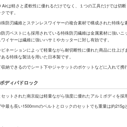
ARD Airは軽さと柔軟性に優れるだけでなく、１つの工具だけで
ックです。
特殊防刃繊維とステンレスワイヤーの複合素材で構成された特殊な
の防刃ベストにも採用されている特殊防刃繊維は金属素材に強いニ
スワイヤーは繊維に強いハサミやカッターに対し有効です。
ンビネーションによって軽量ながら耐切断性に優れた商品に仕上げ
である特殊な製法を用いた日本製です。
て収納できるのでシート下やジャケットのポケットなどに入れて携
ボディパドロック
とセットされた南京錠は軽量ながら強度に優れたアルミボディを採
中最も長い1500mmのベルトとロックのセットでも重量は約215
。