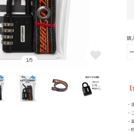
購
1/5
【
・
・
・
・