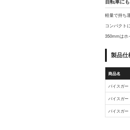
自転車にも
軽量で持ち運
コンパクト
350mmは
製品仕
商品名
バイスガード
バイスガード
バイスガード