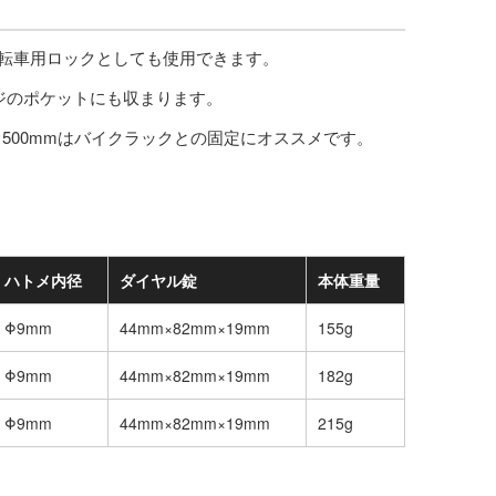
ど自転車用ロックとしても使用できます。
ジのポケットにも収まります。
1500mmはバイクラックとの固定にオススメです。
ハトメ内径
ダイヤル錠
本体重量
Φ9mm
44mm×82mm×19mm
155g
Φ9mm
44mm×82mm×19mm
182g
Φ9mm
44mm×82mm×19mm
215g