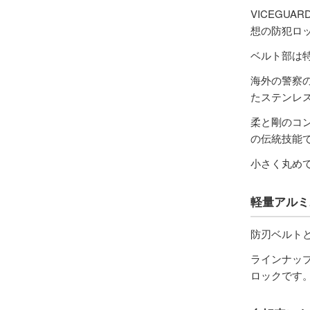
VICEGU
想の防犯ロ
350mm
ベルト部は
3,960円(税込)
海外の警察
たステンレ
柔と剛のコ
900mm
の伝統技能
5,280円(税込)
小さく丸め
1500mm
軽量アルミ
6,600円(税込)
防刃ベルト
ラインナップ
ロックです