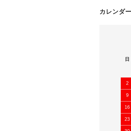
カレンダ
日
2
9
16
23