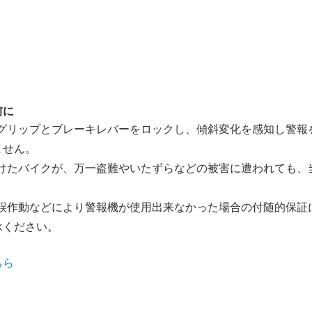
前に
のグリップとブレーキレバーをロックし、傾斜変化を感知し警報
ません。
付けたバイクが、万一盗難やいたずらなどの被害に遭われても、
・誤作動などにより警報機が使用出来なかった場合の付随的保証
承ください。
ちら