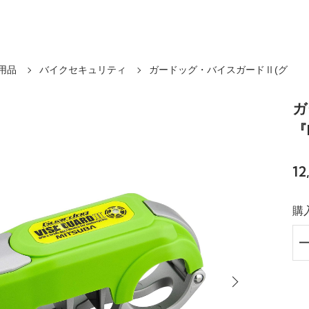
用品
バイクセキュリティ
ガードッグ・バイスガードⅡ(グ
ガ
『
1
購