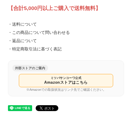
【合計5,000円以上ご購入で送料無料】
・送料について
7 3/8 (M)
・この商品について問い合わせる
9,000円(税込)
・返品について
在庫：9
・特定商取引法に基づく表記
7 1/2 (L)
外部ストアのご案内
9,000円(税込)
在庫：10
ミツバサンコーワ公式
Amazonストアはこちら
※Amazonでの取扱状況はリンク先でご確認ください。
7 5/8 (LL)
9,000円(税込)
在庫：10