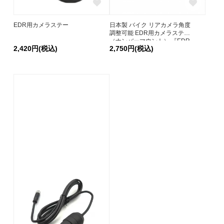
EDR用カメラステー
日本製 バイク リアカメラ角度
調整可能 EDR用カメラステー
（ナンバーマウント） 『EDR-
2,420円(税込)
2,750円(税込)
P04』