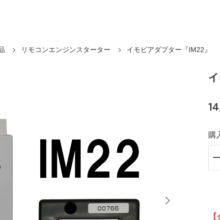
品
リモコンエンジンスターター
イモビアダプター『IM22』
イ
1
購
【