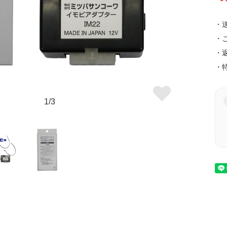
・
・
・
・
1/3