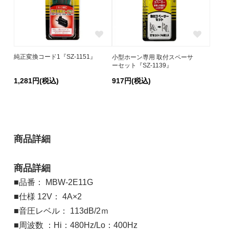
純正変換コード1『SZ-1151』
小型ホーン専用 取付スペーサ
ーセット『SZ-1139』
1,281円(税込)
917円(税込)
商品詳細
商品詳細
■品番： MBW-2E11G
■仕様 12V： 4A×2
■音圧レベル： 113dB/2ｍ
■周波数 ：Hi：480Hz/Lo：400Hz