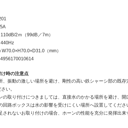
201
.5A
10dB/2ｍ（99dB／7m）
440Hz
W70.0×H70.0×D31.0（mm）
956170010614
付け時の注意点
場所、振動の激しい場所を避け、剛性の高い鉄シャーシ部の既存
ださい。
ーンの取り付けにつきましては、直接水のかかる場所を避け、開
ンの回路ボックスは水の影響を受けにくい場所へ設置してくださ
満足されないお取り付けの場合、ホーンの性能を充分に発揮出来
。