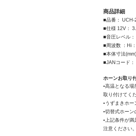
商品詳細
■品番： UCH-
■仕様 12V： 3
■音圧レベル： 1
■周波数 ：Hi：
■本体寸法(mm) 
■JANコード： 4
ホーンお取り
•高温となる
取り付けてく
•うずまきホ
•切替式ホー
•上記条件が
注意ください