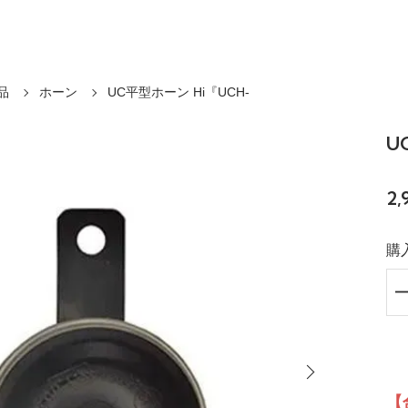
品
ホーン
UC平型ホーン Hi『UCH-
U
2
購
【