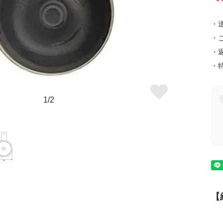
・
・
・
・
1/2
【