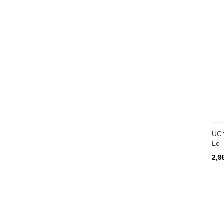
U
Lo
2,